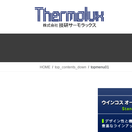
コ
ナ
ン
ビ
テ
ゲ
ン
ー
ツ
シ
へ
ョ
ス
ン
キ
に
ッ
移
プ
動
HOME
top_contents_down
topmenu01