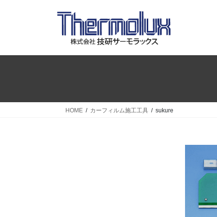
コ
ナ
ン
ビ
テ
ゲ
ン
ー
ツ
シ
へ
ョ
ス
ン
キ
に
ッ
移
プ
動
HOME
カーフィルム施工工具
sukure