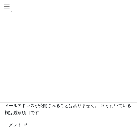
コ
ナ
ン
ビ
テ
ゲ
ン
ー
ツ
シ
へ
ョ
SL18-25HD
ス
ン
キ
に
ッ
移
HOME
ウインコス オートモーティブフィルム スタンダード
SL18-25HD
プ
動
コメントを残す
メールアドレスが公開されることはありません。
※
が付いている
欄は必須項目です
コメント
※