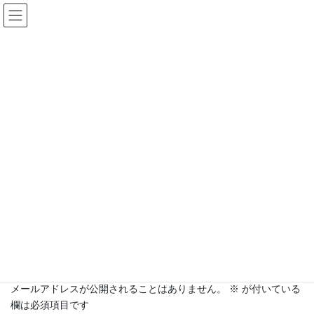
コ
ナ
ン
ビ
テ
ゲ
ン
ー
ツ
シ
へ
ョ
topr04
ス
ン
キ
に
ッ
移
HOME
top_contents_down
topr04
プ
動
コメントを残す
メールアドレスが公開されることはありません。
※
が付いている
欄は必須項目です