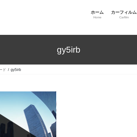
ホーム
カーフィルム
Home
Carfilm
gy5irb
ード
gy5irb