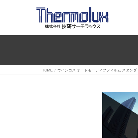
コ
ナ
ン
ビ
テ
ゲ
ン
ー
ツ
シ
へ
ョ
ス
ン
キ
に
ッ
移
プ
動
HOME
ウインコス オートモーティブフィルム スタンダ